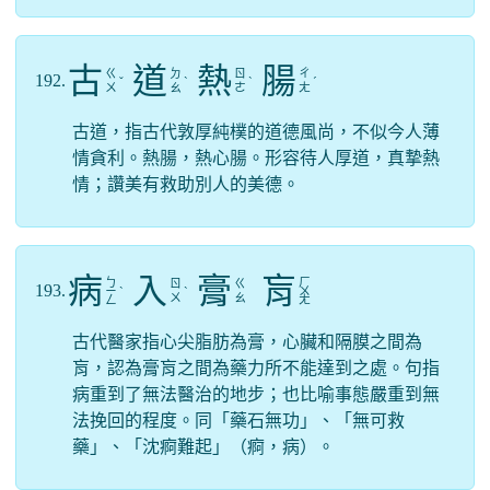
古
道
熱
腸
ㄍ
ㄉ
ㄖ
ㄔ
192.
ˇ
ˋ
ˋ
ˊ
ㄨ
ㄠ
ㄜ
ㄤ
古道，指古代敦厚純樸的道德風尚，不似今人薄
情貪利。熱腸，熱心腸。形容待人厚道，真摯熱
情；讚美有救助別人的美德。
病
入
膏
肓
ㄅ
ㄏ
ㄖ
ㄍ
193.
ㄧ
ˋ
ˋ
ㄨ
ㄨ
ㄠ
ㄥ
ㄤ
古代醫家指心尖脂肪為膏，心臟和隔膜之間為
肓，認為膏肓之間為藥力所不能達到之處。句指
病重到了無法醫治的地步；也比喻事態嚴重到無
法挽回的程度。同「藥石無功」、「無可救
藥」、「沈痾難起」（痾，病）。