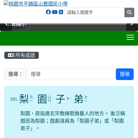
sea
山豐國小
山豐國小
山豐國小
山豐國小
T
:::
所有成語
搜尋：
搜尋
梨
園
子
弟
ㄌ
ㄩ
ㄉ
181.
ㄗ
ˊ
ˊ
ˇ
ˋ
ㄧ
ㄢ
ㄧ
梨園，原指唐玄宗教練歌舞藝人的地方。 後泛稱
戲班為梨園；戲劇演員為「梨園子弟」或「梨園
弟子」。