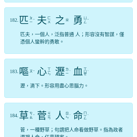
匹
夫
之
勇
ㄆ
ㄈ
ㄩ
182.
ㄓ
ˇ
ˇ
ㄧ
ㄨ
ㄥ
匹夫，一個人，泛指普通 人；形容沒有智謀，僅
憑個人蠻幹的勇敢。
嘔
心
瀝
血
ㄒ
ㄒ
ㄌ
183.
ㄡ
ˇ
ㄧ
ˋ
ㄩ
ˋ
ㄧ
ㄣ
ㄝ
瀝，滴下。形容用盡心思腦力。
草
菅
人
命
ㄐ
ㄇ
ㄘ
ㄖ
184.
ˇ
ㄧ
ˊ
ㄧ
ˋ
ㄠ
ㄣ
ㄢ
ㄥ
菅，一種野草；句謂把人命看做野草。指為政者