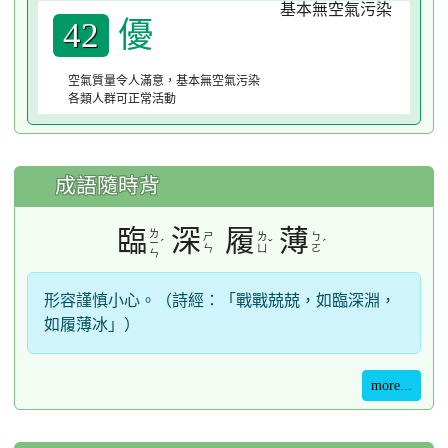
優
42
空氣質量令人滿意，基本無空氣污染
各類人群可正常活動
成語隨時背
臨
深
履
薄
ㄌ
ㄕ
ㄌ
ㄅ
ˊ
ˇ
ˊ
ㄧ
ㄣ
ㄩ
ㄛ
ㄣ
形容謹慎小心。（詩經：「戰戰兢兢，如臨深淵，
如履薄冰」）
more...