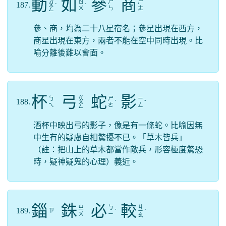
動
如
參
商
ㄉ
ㄖ
ㄕ
ㄕ
187.
ㄨ
ˋ
ˊ
ㄨ
ㄣ
ㄤ
ㄥ
參、商，均為二十八星宿名；參星出現在西方，
商星出現在東方，兩者不能在空中同時出現。比
喻分離後難以會面。
杯
弓
蛇
影
ㄍ
ㄅ
ㄕ
ㄧ
188.
ㄨ
ˊ
ˇ
ㄟ
ㄜ
ㄥ
ㄥ
酒杯中映出弓的影子，像是有一條蛇。比喻因無
中生有的疑慮自相驚擾不已。「草木皆兵」
（註：把山上的草木都當作敵兵，形容極度驚恐
時，疑神疑鬼的心理）義近。
錙
銖
必
較
ㄐ
ㄓ
ㄅ
189.
ㄗ
ˋ
ㄧ
ˋ
ㄨ
ㄧ
ㄠ