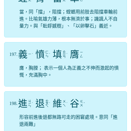
ㄤ
ㄧ
ㄤ
ㄜ
當，同「擋」，阻擋；螳螂用前肢去阻擋車輪前
進。比喻氣雄力薄，根本無濟於事；譏諷人不自
量力。與「蚍蜉撼樹」、「以卵擊石」義近。
義
憤
填
膺
ㄊ
ㄈ
ㄧ
197.
ㄧ
ˋ
ˋ
ㄧ
ˊ
ㄣ
ㄥ
ㄢ
膺，胸膛； 表示一個人為正義之不伸而激起的憤
慨，充滿胸中。
進
退
維
谷
ㄐ
ㄊ
ㄨ
ㄍ
198.
ㄧ
ˋ
ㄨ
ˋ
ˊ
ˇ
ㄟ
ㄨ
ㄣ
ㄟ
形容前進後退都無路可走的困窘處境。意同「進
退兩難」