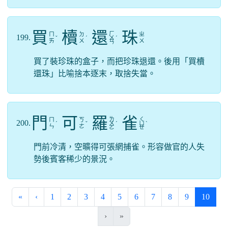
買
櫝
還
珠
ㄏ
ㄇ
ㄉ
ㄓ
199.
ˇ
ˊ
ㄨ
ˊ
ㄞ
ㄨ
ㄨ
ㄢ
買了裝珍珠的盒子，而把珍珠退還。後用「買櫝
還珠」比喻捨本逐末，取捨失當。
門
可
羅
雀
ㄌ
ㄑ
ㄇ
ㄎ
200.
ˊ
ˇ
ㄨ
ˊ
ㄩ
ˋ
ㄣ
ㄜ
ㄛ
ㄝ
門前冷清，空曠得可張網捕雀。形容做官的人失
勢後賓客稀少的景況。
(curre
«
‹
1
2
3
4
5
6
7
8
9
10
›
»