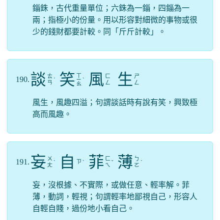
錙銖，古代重量單位；六銖為一錙，四錙為一
兩；指極小的份量。用以形容對細微的事物或很
少的錢財都要計較。同「斤斤計較」。
談
笑
風
生
ㄒ
ㄊ
ㄈ
ㄕ
190.
ˊ
ㄧ
ˋ
ㄢ
ㄥ
ㄥ
ㄠ
風生，風趣四溢；句謂談話時有說有笑，興致極
高而風趣。
妄
自
菲
薄
ㄨ
ㄈ
ㄅ
191.
ㄗ
ˋ
ˋ
ˇ
ˊ
ㄤ
ㄟ
ㄛ
妄，沒根據、不實際，或做任意、輕率解。菲
薄，動詞，輕視；句謂輕率地鄙視自己，形容人
自輕自賤，過份地小看自己。