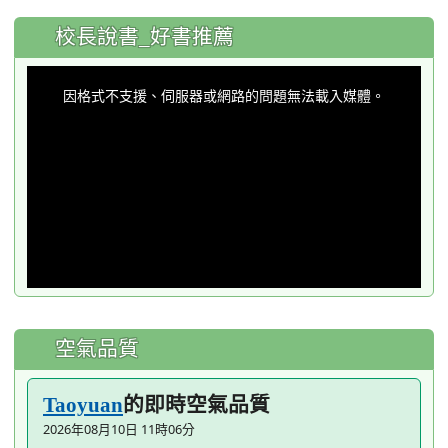
:::
校長說書_好書推薦
This
is
a
因格式不支援、伺服器或網路的問題無法載入媒體。
modal
window.
空氣品質
的即時空氣品質
Taoyuan
2026年08月10日 11時06分