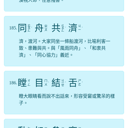
漠視人命，任意殘害。
同
舟
共
濟
ㄊ
ㄍ
ㄓ
ㄐ
185.
ㄨ
ˊ
ㄨ
ˋ
ˋ
ㄡ
ㄧ
ㄥ
ㄥ
濟，渡河。大家同坐一條船渡河，比喻利害一
致、患難與共。與「風雨同舟」、「和衷共
濟」、「同心協力」義近。
瞠
目
結
舌
ㄐ
ㄔ
ㄇ
ㄕ
186.
ˋ
ㄧ
ˊ
ˊ
ㄥ
ㄨ
ㄜ
ㄝ
瞪大眼睛看而說不出話來，形容受窘或驚呆的樣
子。