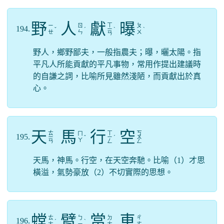
野
人
獻
曝
ㄒ
ㄧ
ㄖ
ㄆ
194.
ˇ
ˊ
ㄧ
ˋ
ˋ
ㄝ
ㄣ
ㄨ
ㄢ
野人，鄉野鄙夫，一般指農夫；曝，曬太陽。指
平凡人所能貢獻的平凡事物，常用作提出建議時
的自謙之詞，比喻所見雖然淺陋，而貢獻出於真
心。
天
馬
行
空
ㄊ
ㄒ
ㄎ
ㄇ
195.
ㄧ
ˇ
ㄧ
ˊ
ㄨ
ㄚ
ㄢ
ㄥ
ㄥ
天馬，神馬。行空，在天空奔馳。比喻（1）才思
橫溢，氣勢豪放（2）不切實際的思想。
螳
臂
當
車
ㄊ
ㄅ
ㄉ
ㄔ
196.
ˊ
ˋ