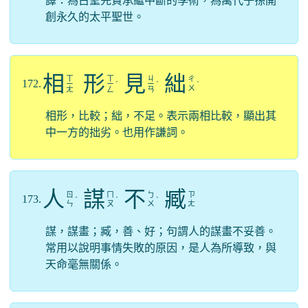
譯：為古聖先賢承繼中斷的學術，為萬代子孫開
創永久的太平聖世。
相
形
見
絀
ㄒ
ㄒ
ㄐ
ㄔ
172.
ㄧ
ㄧ
ˊ
ㄧ
ˋ
ˋ
ㄨ
ㄤ
ㄥ
ㄢ
相形，比較；絀，不足。表示兩相比較，顯出其
中一方的拙劣。也用作謙詞。
人
謀
不
臧
ㄖ
ㄇ
ㄅ
ㄗ
173.
ˊ
ˊ
ˋ
ㄣ
ㄡ
ㄨ
ㄤ
謀，謀畫；臧，善、好；句謂人的謀畫不妥善。
常用以說明事情失敗的原因，是人為所導致，與
天命毫無關係。