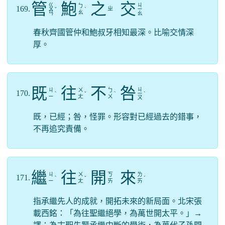
管
鮑
之
交
ㄍ
ㄐ
ㄅ
169.
ㄓ
ㄨ
ˇ
ˋ
ㄧ
ㄠ
ㄢ
ㄠ
春秋齊國管仲和鮑叔牙相知最深。比喻交情深
厚。
既
往
不
咎
ㄐ
ㄐ
ㄨ
ㄅ
170.
ˋ
ˇ
ˋ
ㄧ
ˋ
ㄧ
ㄤ
ㄨ
ㄡ
既，已經；咎，怪罪。形容對已經過去的錯事，
不再追究責備。
繼
往
開
來
ㄐ
ㄨ
ㄎ
ㄌ
171.
ˋ
ˇ
ˊ
ㄧ
ㄤ
ㄞ
ㄞ
指承繼先人的成就，開拓未來的新局面。北宋張
載西銘：「為往聖繼絕學，為萬世開太平。」→