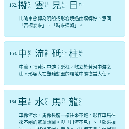
撥
雲
見
日
ㄐ
ㄅ
ㄩ
162.
ㄖ
ˊ
ㄧ
ˋ
ˋ
ㄛ
ㄣ
ㄢ
比喻事態轉為明朗或形容境遇由壞轉好。意同
「否極泰來」、「時來運轉」。
中
流
砥
柱
ㄓ
ㄌ
ㄉ
ㄓ
163.
ㄨ
ㄧ
ˊ
ˇ
ˋ
ㄧ
ㄨ
ㄥ
ㄡ
中流，指黃河中游；砥柱，屹立於黃河中游之
山。形容人在艱難動盪的環境中能擔當大任。
車
水
馬
龍
ㄕ
ㄌ
ㄔ
ㄇ
164.
ㄨ
ˇ
ˇ
ㄨ
ˊ
ㄜ
ㄚ
ㄟ
ㄥ
車像流水，馬像長龍一樣往來不絕。形容車馬往
來不絕的繁華熱鬧。與「川流不息」、「熙來攘