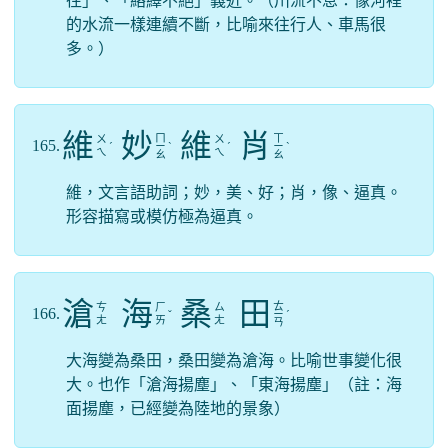
往」、「絡繹不絕」義近。（川流不息：像河裡
的水流一樣連續不斷，比喻來往行人、車馬很
多。）
維
妙
維
肖
ㄇ
ㄒ
ㄨ
ㄨ
165.
ˊ
ㄧ
ˋ
ˊ
ㄧ
ˋ
ㄟ
ㄟ
ㄠ
ㄠ
維，文言語助詞；妙，美、好；肖，像、逼真。
形容描寫或模仿極為逼真。
滄
海
桑
田
ㄊ
ㄘ
ㄏ
ㄙ
166.
ˇ
ㄧ
ˊ
ㄤ
ㄞ
ㄤ
ㄢ
大海變為桑田，桑田變為滄海。比喻世事變化很
大。也作「滄海揚塵」、「東海揚塵」（註：海
面揚塵，已經變為陸地的景象）