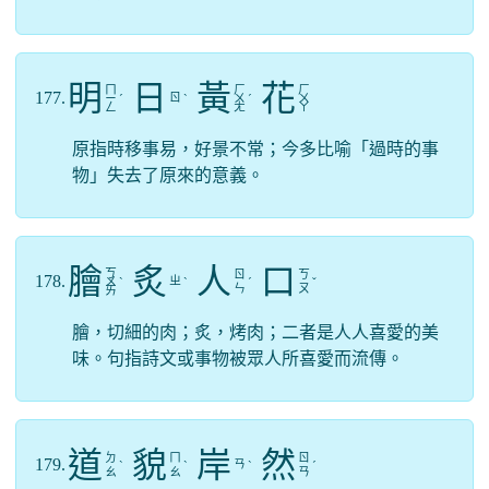
明
日
黃
花
ㄇ
ㄏ
ㄏ
177.
ㄖ
ㄧ
ˊ
ˋ
ㄨ
ˊ
ㄨ
ㄥ
ㄤ
ㄚ
原指時移事易，好景不常；今多比喻「過時的事
物」失去了原來的意義。
膾
炙
人
口
ㄎ
ㄖ
ㄎ
178.
ㄓ
ㄨ
ˋ
ˋ
ˊ
ˇ
ㄣ
ㄡ
ㄞ
膾，切細的肉；炙，烤肉；二者是人人喜愛的美
味。句指詩文或事物被眾人所喜愛而流傳。
道
貌
岸
然
ㄉ
ㄇ
ㄖ
179.
ㄢ
ˋ
ˋ
ˋ
ˊ
ㄠ
ㄠ
ㄢ