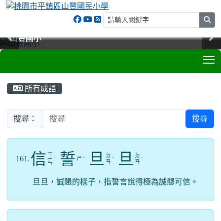
sea
山豐國小
山豐國小
山豐國小
山豐國小
T
:::
所有成語
搜尋：
搜尋
信
誓
旦
旦
ㄒ
ㄉ
ㄉ
161.
ㄕ
ㄧ
ˋ
ˋ
ˋ
ˋ
ㄢ
ㄢ
ㄣ
旦旦，誠懇的樣子，指誓言說得極為誠懇可信。