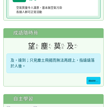
空氣質量令人滿意，基本無空氣污染
各類人群可正常活動
成語隨時背
望
塵
莫
及
ㄨ
ㄔ
ㄇ
ㄐ
ˋ
ˊ
ˋ
ˊ
ㄤ
ㄣ
ㄛ
ㄧ
及，達到；只見塵土飛揚而無法再趕上，指遠遠落
於人後。
more...
自主學習