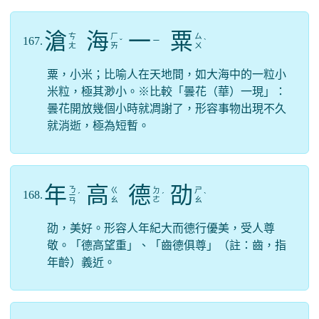
滄
海
一
粟
ㄘ
ㄏ
ㄙ
167.
ㄧ
ˇ
ˋ
ㄤ
ㄞ
ㄨ
粟，小米；比喻人在天地間，如大海中的一粒小
米粒，極其渺小。※比較「曇花（華）一現」：
曇花開放幾個小時就凋謝了，形容事物出現不久
就消逝，極為短暫。
年
高
德
劭
ㄋ
ㄍ
ㄉ
ㄕ
168.
ㄧ
ˊ
ˊ
ˋ
ㄠ
ㄜ
ㄠ
ㄢ
劭，美好。形容人年紀大而德行優美，受人尊
敬。「德高望重」、「齒德俱尊」（註：齒，指
年齡）義近。