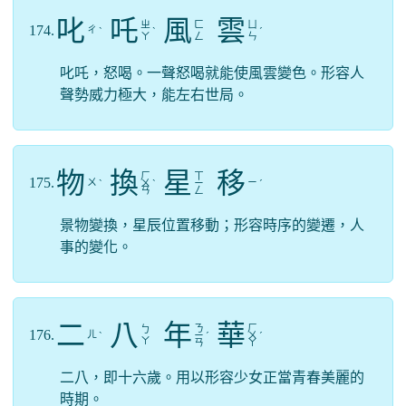
叱
吒
風
雲
ㄓ
ㄈ
ㄩ
174.
ㄔ
ˋ
ˋ
ˊ
ㄚ
ㄥ
ㄣ
叱吒，怒喝。一聲怒喝就能使風雲變色。形容人
聲勢威力極大，能左右世局。
物
換
星
移
ㄏ
ㄒ
175.
ㄨ
ㄧ
ˋ
ㄨ
ˋ
ㄧ
ˊ
ㄢ
ㄥ
景物變換，星辰位置移動；形容時序的變遷，人
事的變化。
二
八
年
華
ㄋ
ㄏ
ㄅ
176.
ㄦ
ˋ
ㄧ
ˊ
ㄨ
ˊ
ㄚ
ㄢ
ㄚ
二八，即十六歲。用以形容少女正當青春美麗的
時期。