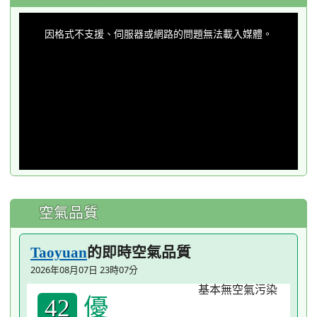
This
is
a
因格式不支援、伺服器或網路的問題無法載入媒體。
modal
window.
空氣品質
的即時空氣品質
Taoyuan
2026年08月07日 23時07分
優
42