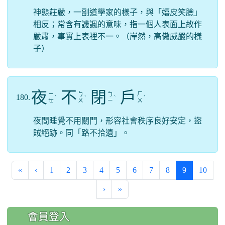
神態莊嚴，一副道學家的樣子，與「嬉皮笑臉」
相反；常含有譏諷的意味，指一個人表面上故作
嚴肅，事實上表裡不一。（岸然，高傲威嚴的樣
子）
夜
不
閉
戶
ㄧ
ㄅ
ㄅ
ㄏ
180.
ˋ
ˋ
ˋ
ˋ
ㄝ
ㄨ
ㄧ
ㄨ
夜間睡覺不用關門，形容社會秩序良好安定，盜
賊絕跡。同「路不拾遺」。
(current)
«
‹
1
2
3
4
5
6
7
8
9
10
›
»
:::
會員登入