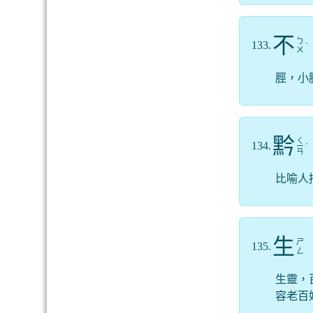
不
ㄅ
133.
ˋ
ㄨ
脛，小
黔
ㄑ
134.
ㄧ
ˊ
ㄢ
比喻人
生
ㄕ
135.
ㄥ
生靈，
容老百