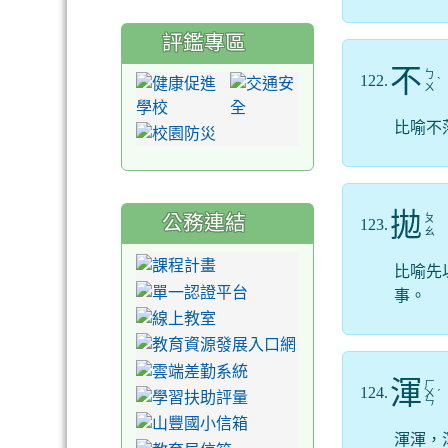
評鑑專區
不
ㄅ
122.
ˋ
ㄨ
比喻不
拋
公務連結
ㄆ
123.
ㄠ
比喻先
事。
渾
ㄏ
124.
ㄨ
ˊ
ㄣ
渾渾，