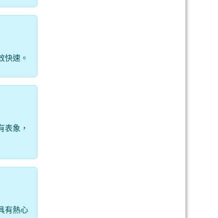
效快速。
有表象，
具有熱心