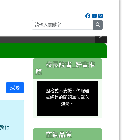
search
:::
校長說書_好書推
薦
This
is
搜尋
a
因格式不支援、伺服器
modal
window.
或網路的問題無法載入
媒體。
教化，
空氣品質