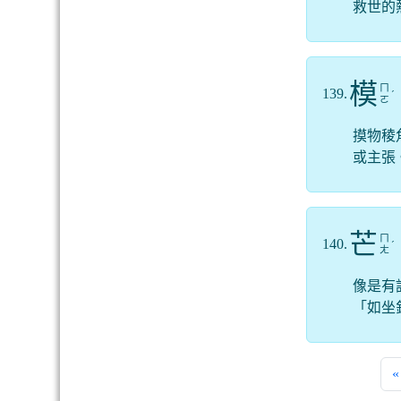
救世的
模
ㄇ
139.
ˊ
ㄛ
摸物稜
或主張
芒
ㄇ
140.
ˊ
ㄤ
像是有
「如坐
«