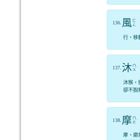
風
ㄈ
136.
ㄥ
行，移
沐
ㄇ
137.
ˋ
ㄨ
沐猴，
卻不脫
摩
ㄇ
138.
ˊ
ㄛ
摩，磨