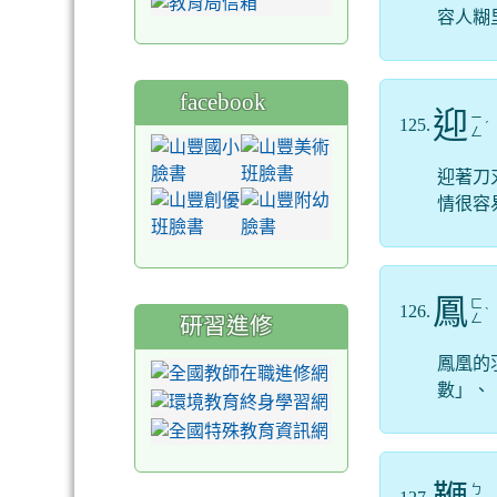
容人糊
facebook
迎
ㄧ
125.
ˊ
ㄥ
迎著刀
情很容
鳳
ㄈ
126.
ˋ
ㄥ
研習進修
鳳凰的
數」、
ㄅ