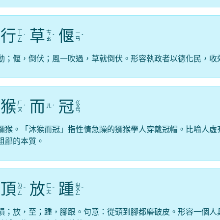
行
草
偃
ㄒ
ㄘ
ㄧ
ㄧ
ˊ
ˇ
ˇ
ㄠ
ㄢ
ㄥ
動；偃，倒伏；風一吹過，草就倒伏。形容執政者以德化民，收
猴
而
冠
ㄍ
ㄏ
ㄦ
ˊ
ˊ
ㄨ
ㄡ
ㄢ
獼猴。「沐猴而冠」指性情急躁的獼猴學人穿戴冠帽。比喻人虛
粗鄙的本質。
頂
放
踵
ㄉ
ㄓ
ㄈ
ㄧ
ˇ
ˇ
ㄨ
ˇ
ㄤ
ㄥ
ㄥ
損；放，至；踵，腳跟。句意：從頭到腳都磨破皮。形容一個人