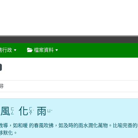
務行政
檔案資料
:::
風
化
雨
ㄏ
ㄈ
ㄩ
ㄨ
ˋ
ˇ
ㄥ
ㄚ
教導，如和暖 的春風吹拂，如及時的雨水潤化萬物。比喻完善的
移默化。