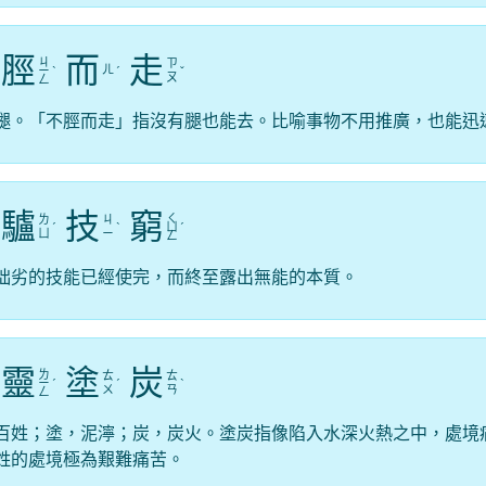
脛
而
走
ㄐ
ㄗ
ㄦ
ㄧ
ˋ
ˊ
ˇ
ㄡ
ㄥ
腿。「不脛而走」指沒有腿也能去。比喻事物不用推廣，也能迅
驢
技
窮
ㄑ
ㄌ
ㄐ
ˊ
ˋ
ㄩ
ˊ
ㄩ
ㄧ
ㄥ
拙劣的技能已經使完，而終至露出無能的本質。
靈
塗
炭
ㄌ
ㄊ
ㄊ
ㄧ
ˊ
ˊ
ˋ
ㄨ
ㄢ
ㄥ
百姓；塗，泥濘；炭，炭火。塗炭指像陷入水深火熱之中，處境
姓的處境極為艱難痛苦。