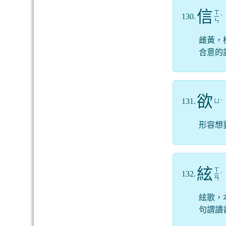
信
ㄒ
130.
ㄧ
ˋ
ㄣ
雌黃，
合意的
欲
131.
ㄩ
ˋ
形容想
絃
ㄒ
132.
ㄧ
ˊ
ㄢ
絃歌，
句謂讀