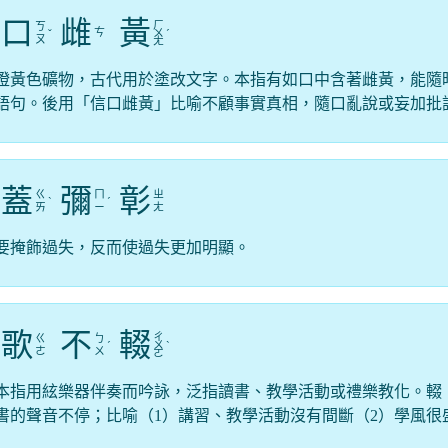
口
雌
黃
ㄏ
ㄎ
ㄘ
ˇ
ㄨ
ˊ
ㄡ
ㄤ
橙黃色礦物，古代用於塗改文字。本指有如口中含著雌黃，能隨
語句。後用「信口雌黃」比喻不顧事實真相，隨口亂說或妄加批
蓋
彌
彰
ㄍ
ㄇ
ㄓ
ˋ
ˊ
ㄞ
ㄧ
ㄤ
要掩飾過失，反而使過失更加明顯。
歌
不
輟
ㄔ
ㄍ
ㄅ
ˊ
ㄨ
ˋ
ㄜ
ㄨ
ㄛ
本指用絃樂器伴奏而吟詠，泛指讀書、教學活動或禮樂教化。輟
書的聲音不停；比喻（1）講習、教學活動沒有間斷（2）學風很