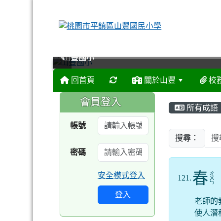
山豐國小
山豐國小
山豐國小
山豐國小
回首頁
關於山豐
校
:::
:::
會員登入
所有成語
帳號
搜尋：
密碼
春
安全模式登入
ㄔ
121.
ㄨ
ㄣ
登入
老師的
使人潛