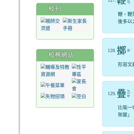
鞭
127.
ㄧ
ㄢ
校刊
鞭，鞭
後多以
擲
128.
ㄓ
ˊ
校務網站
形容文
疊
ㄉ
129.
ㄧ
ˊ
ㄝ
比喻一
架屋」