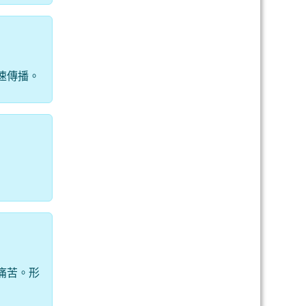
速傳播。
痛苦。形