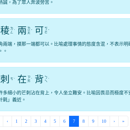
熱誠，為了眾人奔波勞苦。
稜
兩
可
ㄌ
ㄌ
ㄎ
ˊ
ㄧ
ˇ
ˇ
ㄥ
ㄜ
ㄤ
角兩端，摸那一端都可以。比喻處理事情的態度含混，不表示明
。。
刺
在
背
ㄗ
ㄅ
ㄘ
ˋ
ˋ
ˋ
ㄞ
ㄟ
許多細小的芒刺沾在背上，令人坐立難安。比喻因畏忌而極度不
針氈」義近。
(current)
‹
1
2
3
4
5
6
7
8
9
10
›
»