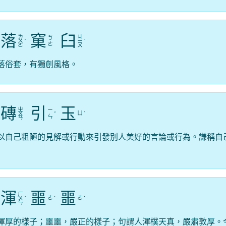
落
窠
臼
ㄌ
ㄐ
ㄎ
ㄨ
ˋ
ㄧ
ˋ
ㄜ
ㄛ
ㄡ
落俗套，有獨創風格。
磚
引
玉
ㄓ
ㄧ
ㄩ
ㄨ
ˇ
ˋ
ㄣ
ㄢ
以自己粗陋的見解或行動來引發別人美好的言論或行為。謙稱自
渾
噩
噩
ㄏ
ㄜ
ㄜ
ㄨ
ˊ
ˋ
ˋ
ㄣ
渾厚的樣子；噩噩，嚴正的樣子；句謂人渾樸天真，嚴肅敦厚。