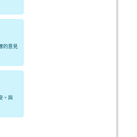
確的意見
安。與