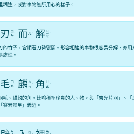
里糊塗，或對事物無所用心的樣子。
刃
而
解
ㄐ
ㄖ
ㄦ
ˋ
ˊ
ㄧ
ˇ
ㄣ
ㄝ
刃的竹子，會順著刀勢裂開。形容相連的事物很容易分解，亦用
易處理。
毛
麟
角
ㄌ
ㄐ
ㄇ
ˊ
ㄧ
ˊ
ㄧ
ˇ
ㄠ
ㄣ
ㄠ
羽毛、麒麟的角。比喻稀罕珍貴的人、物。與「吉光片羽」、「
「寥若晨星」義近。
ㄅ
ㄖ
ㄌ