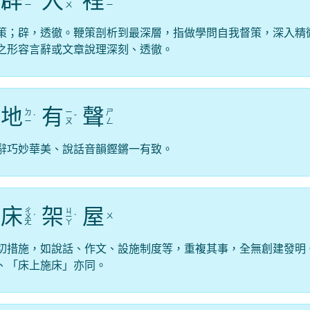
辟
入
裡
ˋ
ˋ
ˇ
ㄧ
ㄨ
ㄧ
策；辟，透徹。鞭策剖析到最深層，指做學問自我督策，深入精
之形容言辭或文章說理深刻、透徹。
地
有
聲
ㄉ
ㄧ
ㄕ
ˋ
ˇ
ㄧ
ㄡ
ㄥ
辭巧妙華美、說話音韻鏗鏘一有致。
床
架
屋
ㄔ
ㄐ
ㄨ
ㄨ
ˊ
ㄧ
ˋ
ㄤ
ㄚ
切措施，如說話、作文、設施制度等，重複其事，全無創建發明
、「床上施床」亦同。