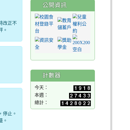
公開資訊
時改正不
評。
計數器
今天：
本週：
總計：
，停止。
盛。