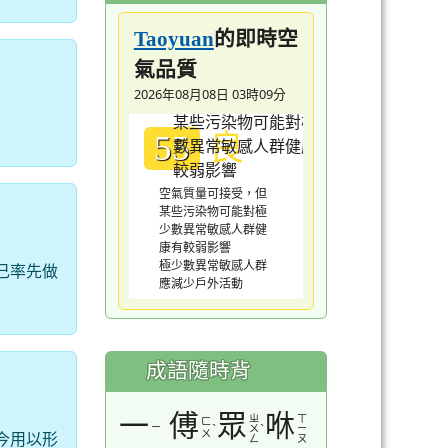
的即時空
Taoyuan
氣品質
2026年08月08日 03時09分
良
55
空氣質量可接受，但
某些污染物可能對極
少數異常敏感人群健
康有較弱影響
極少數異常敏感人群
己率先做
應減少戶外活動
成語隨時背
一
傅
眾
咻
ㄓ
ㄒ
ㄈ
ㄧ
ˋ
ˋ
ㄨ
ㄧ
ㄨ
今用以形
ㄥ
ㄡ