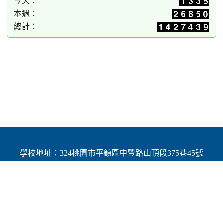
今天：
本週：
總計：
學校地址：324桃園市平鎮區中豐路山頂段375巷45號
| 電話：(03)4691784 | 傳真：(03)4692060
Add：No.45, Lane 375, Shanding Sec., Jhongfeng Rd.,
Pingjhen Dist, Taoyuan City 324, Taiwan (R.O.C.)
Powered by XOOPS © 2001-2025
The XOOPS Project