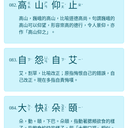
高
山
仰
止
ㄍ
ㄕ
ㄧ
082.
ㄓ
ˇ
ˇ
ㄠ
ㄢ
ㄤ
高山，巍峨的高山，比喻道德高尚。句謂巍峨的
高山可以仰望，形容崇高的德行，令人景仰。亦
作「高山仰之」。
自
怨
自
艾
ㄩ
083.
ㄗ
ㄗ
ㄧ
ˋ
ˋ
ˋ
ˋ
ㄢ
艾，割草，比喻改正；原指悔恨自己的錯誤，自
己改正。現在多指自責悔嘆。
大
快
朵
頤
ㄎ
ㄉ
ㄉ
084.
ㄧ
ˋ
ㄨ
ˋ
ㄨ
ˇ
ˊ
ㄚ
ㄞ
ㄛ
朵，動。頤，下巴。朵頤，指動著腮頰欲食的樣