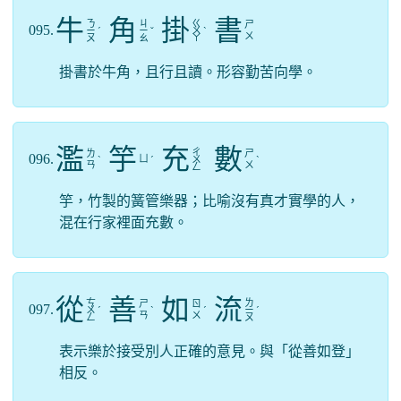
牛
角
掛
書
ㄋ
ㄐ
ㄍ
ㄕ
095.
ㄧ
ˊ
ㄧ
ˇ
ㄨ
ˋ
ㄨ
ㄡ
ㄠ
ㄚ
掛書於牛角，且行且讀。形容勤苦向學。
濫
竽
充
數
ㄔ
ㄌ
ㄕ
096.
ㄩ
ˋ
ˊ
ㄨ
ˋ
ㄢ
ㄨ
ㄥ
竽，竹製的簧管樂器；比喻沒有真才實學的人，
混在行家裡面充數。
從
善
如
流
ㄘ
ㄌ
ㄕ
ㄖ
097.
ㄨ
ˊ
ˋ
ˊ
ㄧ
ˊ
ㄢ
ㄨ
ㄥ
ㄡ
表示樂於接受別人正確的意見。與「從善如登」
相反。