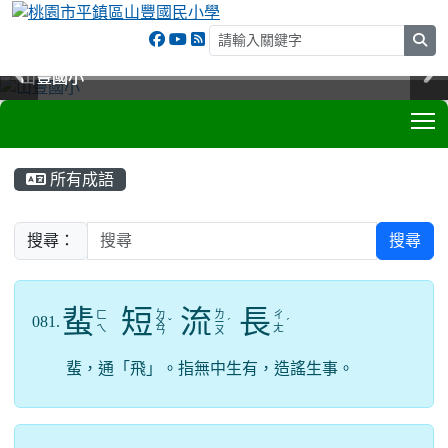
sea
山豐國小
山豐國小
山豐國小
山豐國小
T
:::
所有成語
搜尋：
搜尋
蜚
短
流
長
ㄉ
ㄌ
ㄈ
ㄔ
081.
ㄨ
ˇ
ㄧ
ˊ
ˊ
ㄟ
ㄤ
ㄢ
ㄡ
蜚，通「飛」。指無中生有，造謠生事。