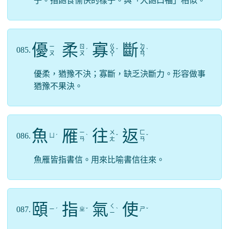
子。指飽食愉快的樣子。與「大飽口福」相似。
優
柔
寡
斷
ㄍ
ㄉ
ㄧ
ㄖ
085.
ˊ
ㄨ
ˇ
ㄨ
ˋ
ㄡ
ㄡ
ㄚ
ㄢ
優柔，猶豫不決；寡斷，缺乏決斷力。形容做事
猶豫不果決。
魚
雁
往
返
ㄧ
ㄨ
ㄈ
086.
ㄩ
ˊ
ˋ
ˇ
ˇ
ㄢ
ㄤ
ㄢ
魚雁皆指書信。用來比喻書信往來。
頤
指
氣
使
ㄑ
087.
ㄧ
ㄓ
ㄕ
ˊ
ˇ
ˋ
ˇ
ㄧ