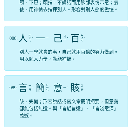
頤，下巴；頤指，不說話而用臉部表情示意；氣
使，用神情去指揮別人。形容對別人態度傲慢。
人
一
己
百
ㄖ
ㄐ
ㄅ
088.
ㄧ
ˊ
ˇ
ˇ
ㄣ
ㄧ
ㄞ
別人一學就會的事，自己就用百倍的努力做到。
用以勉人力學，勤能補拙。
言
簡
意
賅
ㄐ
ㄧ
ㄍ
089.
ㄧ
ˊ
ㄧ
ˇ
ˋ
ㄢ
ㄞ
ㄢ
賅，完備；形容說話或寫文章簡明扼要，但意義
卻能包括無遺。與「言近旨遠」、「言淺意深」
義近。