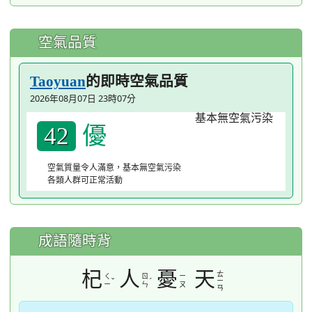
空氣品質
的即時空氣品質
Taoyuan
2026年08月07日 23時07分
優
42
空氣質量令人滿意，基本無空氣污染
各類人群可正常活動
成語隨時背
杞
人
憂
天
ㄊ
ㄑ
ㄖ
ㄧ
ˇ
ˊ
ㄧ
ㄧ
ㄣ
ㄡ
ㄢ