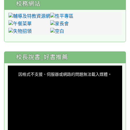
校務網站
:::
校長說書_好書推薦
This
is
a
因格式不支援、伺服器或網路的問題無法載入媒體。
modal
window.