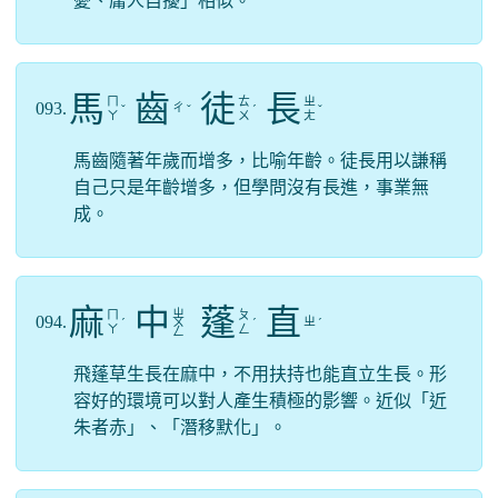
憂、庸人自擾」相似。
馬
齒
徒
長
ㄇ
ㄊ
ㄓ
093.
ㄔ
ˇ
ˇ
ˊ
ˇ
ㄚ
ㄨ
ㄤ
馬齒隨著年歲而增多，比喻年齡。徒長用以謙稱
自己只是年齡增多，但學問沒有長進，事業無
成。
麻
中
蓬
直
ㄓ
ㄇ
ㄆ
094.
ㄓ
ˊ
ㄨ
ˊ
ˊ
ㄚ
ㄥ
ㄥ
飛蓬草生長在麻中，不用扶持也能直立生長。形
容好的環境可以對人產生積極的影響。近似「近
朱者赤」、「潛移默化」。