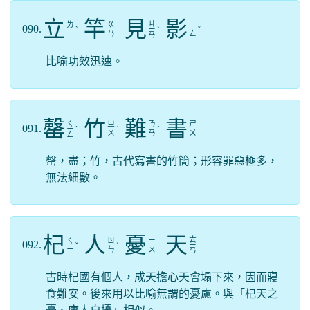
立
竿
見
影
ㄐ
ㄌ
ㄍ
ㄧ
090.
ˋ
ㄧ
ˋ
ˇ
ㄧ
ㄢ
ㄥ
ㄢ
比喻功效迅速。
罄
竹
難
書
ㄑ
ㄓ
ㄋ
ㄕ
091.
ㄧ
ˋ
ˊ
ˊ
ㄨ
ㄢ
ㄨ
ㄥ
罄，盡；竹，古代寫書的竹簡；形容罪惡極多，
無法細數。
杞
人
憂
天
ㄊ
ㄑ
ㄖ
ㄧ
092.
ˇ
ˊ
ㄧ
ㄧ
ㄣ
ㄡ
ㄢ
古時杞國有個人，成天擔心天會塌下來，因而寢
食難安。後來用以比喻無謂的憂慮。與「杞天之