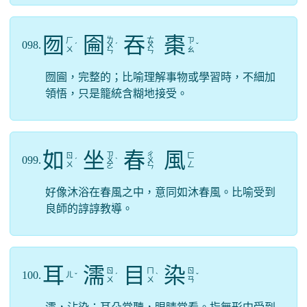
囫
圇
吞
棗
ㄌ
ㄊ
ㄏ
ㄗ
098.
ˊ
ㄨ
ˊ
ㄨ
ˇ
ㄨ
ㄠ
ㄣ
ㄣ
囫圇，完整的；比喻理解事物或學習時，不細加
領悟，只是籠統含糊地接受。
如
坐
春
風
ㄗ
ㄔ
ㄖ
ㄈ
099.
ˊ
ㄨ
ˋ
ㄨ
ㄨ
ㄥ
ㄛ
ㄣ
好像沐浴在春風之中，意同如沐春風。比喻受到
良師的諄諄教導。
耳
濡
目
染
ㄖ
ㄇ
ㄖ
100.
ㄦ
ˇ
ˊ
ˋ
ˇ
ㄨ
ㄨ
ㄢ