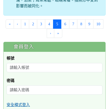
濡，沾染；耳朵常聽，眼睛常看。指無形中受到
影響而被同化。
(current)
«
‹
1
2
3
4
5
6
7
8
9
10
›
»
:::
會員登入
帳號
密碼
安全模式登入