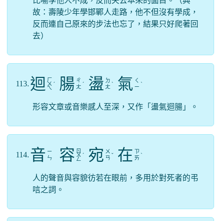
比喻學他人不成，反而失去本來的面目。（典
故：壽陵少年學邯鄲人走路，他不但沒有學成，
反而連自己原來的步法也忘了，結果只好爬著回
去）
迴
腸
盪
氣
ㄏ
ㄔ
ㄉ
ㄑ
113.
ㄨ
ˊ
ˊ
ˋ
ˋ
ㄤ
ㄤ
ㄧ
ㄟ
形容文章或音樂感人至深，又作「盪氣迴腸」。
音
容
宛
在
ㄖ
ㄧ
ㄨ
ㄗ
114.
ㄨ
ˊ
ˇ
ˋ
ㄣ
ㄢ
ㄞ
ㄥ
人的聲音與容貌彷若在眼前，多用於對死者的弔
唁之詞。