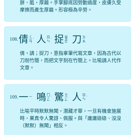
胼、胝，厚繭。手掌腳底因勞動過度，皮膚久受
摩擦而產生厚繭。形容極為辛勞。
倩
人
捉
刀
ㄑ
ㄓ
ㄖ
ㄉ
108.
ㄧ
ˋ
ˊ
ㄨ
ㄣ
ㄠ
ㄢ
ㄛ
倩，請；捉刀，意指拿筆代寫文章，因為古代以
刀削竹簡，而把文字刻在竹簡上。比喻請人代作
文章。
一
鳴
驚
人
ㄇ
ㄐ
ㄖ
109.
ㄧ
ㄧ
ˊ
ㄧ
ˊ
ㄣ
ㄥ
ㄥ
比喻平時默默無聞，潛藏才華，一旦有機會施展
時，果真令人驚訝、佩服。與「庸庸碌碌、沒沒
（默默）無聞」相反。