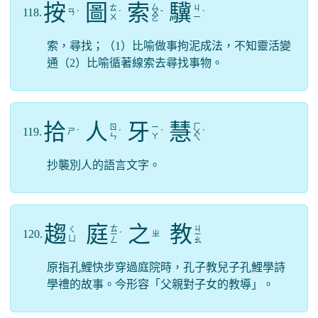
按
圖
索
驥
ㄙ
ㄊ
ㄐ
118.
ㄢ
ˋ
ˊ
ㄨ
ˇ
ˋ
ㄨ
ㄧ
ㄛ
索，尋找；（1）比喻做事拘泥成法，不知靈活變
通（2）比喻循著線索去尋找事物。
拾
人
牙
慧
ㄏ
ㄖ
ㄧ
119.
ㄕ
ˊ
ˊ
ˊ
ㄨ
ˋ
ㄣ
ㄚ
ㄟ
抄襲別人的語言文字。
趨
庭
之
教
ㄊ
ㄐ
ㄑ
120.
ㄓ
ㄧ
ˊ
ㄧ
ㄩ
ㄥ
ㄠ
原指孔鯉快步穿過庭院時，孔子教兒子孔鯉學詩
學禮的故事。今形容「父親對子女的教導」。