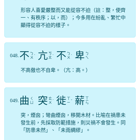
形容人喜愛嚴整而又能從容不迫（註：整，使齊
一、有秩序；以，而）；今多用在紛亂、繁忙中
顯得從容不迫的樣子。
不
亢
不
卑
ㄅ
ㄎ
ㄅ
ㄅ
048.
ˋ
ˋ
ˋ
ㄨ
ㄤ
ㄨ
ㄟ
不高傲也不自卑。（亢：高。）
曲
突
徙
薪
ㄒ
ㄑ
ㄊ
ㄒ
049.
ˊ
ˇ
ㄧ
ㄩ
ㄨ
ㄧ
ㄣ
突，煙囪；彎曲煙囪，移開木材。比喻在禍患未
發生前，先採取防範措施，則災禍不會發生。同
「防患未然」、「未雨綢繆」。