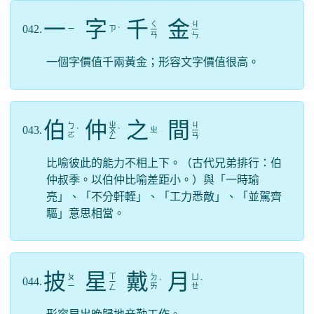
一
字
千
金
ㄑ
ㄐ
042.
ㄧ
ㄗ
ˋ
ㄧ
ㄧ
ㄢ
ㄣ
一個字價值千兩黃金；形容文字價值很高。
伯
仲
之
間
ㄓ
ㄐ
ㄅ
043.
ㄓ
ˊ
ㄨ
ˋ
ㄧ
ㄛ
ㄥ
ㄢ
比喻彼此的能力不相上下。（古代兄弟排行：伯
仲叔季。以伯仲比喻差距小。）與「一時瑜
亮」、「不分軒輊」、「工力悉敵」、「並駕齊
驅」意思相當。
披
星
戴
月
ㄒ
ㄆ
ㄉ
ㄩ
044.
ㄧ
ˋ
ˋ
ㄧ
ㄞ
ㄝ
ㄥ