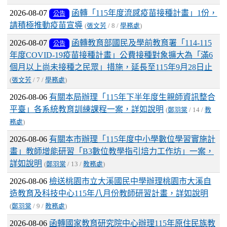
2026-08-07
函轉「115年度流感疫苗接種計畫」1份，
公告
請積極推動疫苗宣導
(
張文芳
/ 8 /
學務處
)
2026-08-07
函轉教育部國民及學前教育署「114-115
公告
年度COVID-19疫苗接種計畫」公費接種對象擴大為「滿6
個月以上尚未接種之民眾」措施，延長至115年9月28日止
(
張文芳
/ 7 /
學務處
)
2026-08-06
有關本局辦理「115年下半年度生親師資訊整合
平臺」各系統教育訓練課程一案，詳如說明
(
鄭羽棠
/ 14 /
教
務處
)
2026-08-06
有關本市辦理「115年度中小學數位學習實施計
畫」教師增能研習「B3數位教學指引培力工作坊」一案，
詳如說明
(
鄭羽棠
/ 13 /
教務處
)
2026-08-06
檢送桃園市立大溪國民中學辦理桃園市大溪自
造教育及科技中心115年八月份教師研習計畫，詳如說明
(
鄭羽棠
/ 9 /
教務處
)
2026-08-06
函轉國家教育研究院中心辦理115年原住民族教