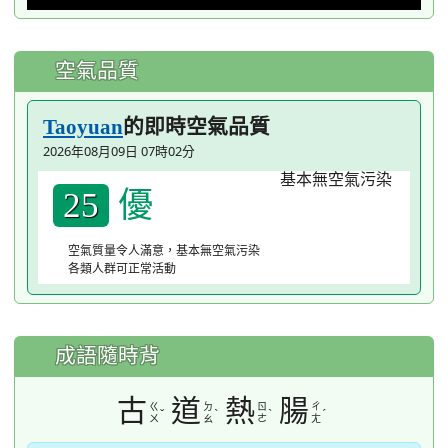
空氣品質
的即時空氣品質
Taoyuan
2026年08月09日 07時02分
優
25
空氣質量令人滿意，基本無空氣污染
各類人群可正常活動
成語隨時背
古
道
熱
腸
ㄍ
ㄉ
ㄖ
ㄔ
ˇ
ˋ
ˋ
ˊ
ㄨ
ㄠ
ㄜ
ㄤ