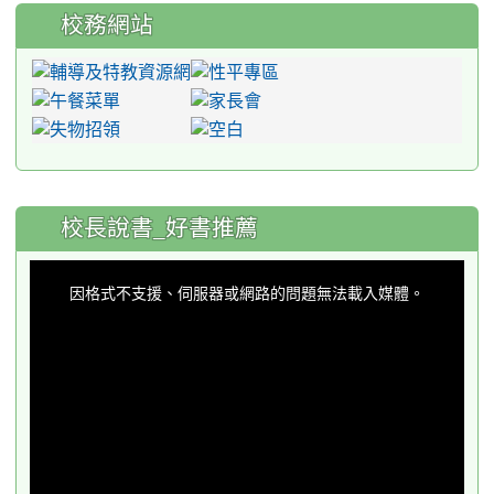
校務網站
:::
校長說書_好書推薦
This
is
a
因格式不支援、伺服器或網路的問題無法載入媒體。
modal
window.