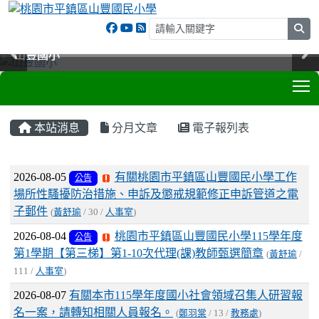
sea
山豐國小
山豐國小
山豐國小
山豐國小
T
:::
本站消息
分月文章
電子報列表
文章列表
2026-08-05
有關桃園市平鎮區山豐國民小學工作
公告
場所性騷擾防治措施、申訴及懲戒規範修正申訴管道之電
子郵件
(
黃舒瑜
/ 30 /
人事室
)
2026-08-04
桃園市平鎮區山豐國民小學115學年度
公告
第1學期【第三梯】第1-10次代理(課)教師甄選簡章
(
黃舒瑜
/
111 /
人事室
)
2026-08-07
有關本市115學年度國小社會領域召集人研習報
名一案，請轉知相關人員報名。
(
鄭羽棠
/ 13 /
教務處
)