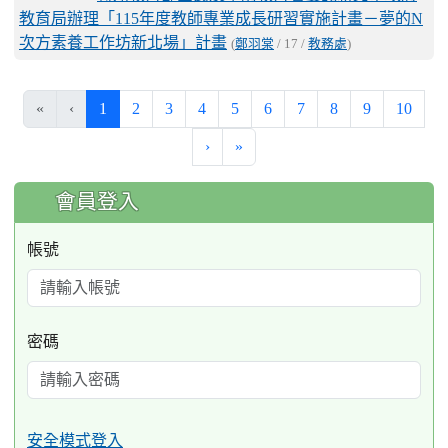
教育局辦理「115年度教師專業成長研習實施計畫－夢的N
次方素養工作坊新北場」計畫
(
鄭羽棠
/ 17 /
教務處
)
(current)
«
‹
1
2
3
4
5
6
7
8
9
10
›
»
:::
會員登入
帳號
密碼
安全模式登入