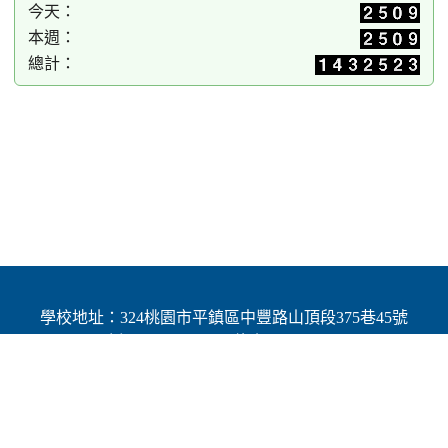
今天：
本週：
總計：
學校地址：324桃園市平鎮區中豐路山頂段375巷45號
| 電話：(03)4691784 | 傳真：(03)4692060
Add：No.45, Lane 375, Shanding Sec., Jhongfeng Rd.,
Pingjhen Dist, Taoyuan City 324, Taiwan (R.O.C.)
Powered by XOOPS © 2001-2025
The XOOPS Project