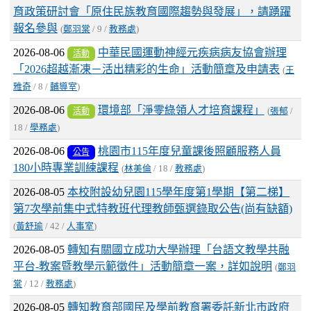
育政策研討會「原住民族教育國際趨勢與發展」，請踴躍
報名參與
(
鄭羽棠
/ 9 /
教務處
)
2026-08-06
中華民國運動神經元疾病病友協會辦理
活動
「2026超越漸凍－活出精彩的生命」活動簡章及申請表
(
王
雅奇
/ 8 /
輔導室
)
2026-08-06
環境部「淨零綠領人才培育課程」
活動
(
張郁
/
18 /
學務處
)
2026-08-06
桃園市115年度兒童課後照顧服務人員
公告
180小時專業訓練課程
(
林美倫
/ 18 /
教務處
)
2026-08-05
本校附設幼兒園115學年度第1學期【第二梯】
第7次學前集中式特教班代理教師甄選錄取公告(尚有缺額)
(
黃舒瑜
/ 42 /
人事室
)
2026-08-05
轉知有關國立成功大學辦理「台語文教學共融
平台-教案暨教學示範徵件」活動簡章一案，詳如說明
(
鄭羽
棠
/ 12 /
教務處
)
2026-08-05
轉知教育部國民及學前教育署委託新北市政府