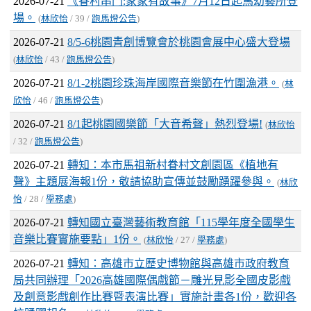
2026-07-21
《眷村串門:家家有故事》7月12日起馬幼藝所登
場。
(
林欣怡
/ 39 /
跑馬燈公告
)
2026-07-21
8/5-6桃園青創博覽會於桃園會展中心盛大登場
(
林欣怡
/ 43 /
跑馬燈公告
)
2026-07-21
8/1-2桃園珍珠海岸國際音樂節在竹圍漁港。
(
林
欣怡
/ 46 /
跑馬燈公告
)
2026-07-21
8/1起桃園國樂節「大音希聲」熱烈登場!
(
林欣怡
/ 32 /
跑馬燈公告
)
2026-07-21
轉知：本市馬祖新村眷村文創園區《植地有
聲》主題展海報1份，敬請協助宣傳並鼓勵踴躍參與。
(
林欣
怡
/ 28 /
學務處
)
2026-07-21
轉知國立臺灣藝術教育館「115學年度全國學生
音樂比賽實施要點」1份。
(
林欣怡
/ 27 /
學務處
)
2026-07-21
轉知：高雄市立歷史博物館與高雄市政府教育
局共同辦理「2026高雄國際偶戲節－雕光見影全國皮影戲
及創意影戲創作比賽暨表演比賽」實施計畫各1份，歡迎各