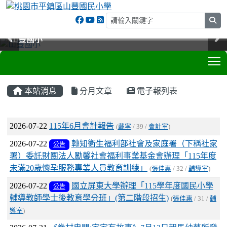
sea
山豐國小
山豐國小
山豐國小
山豐國小
T
:::
本站消息
分月文章
電子報列表
文章列表
2026-07-22
115年6月會計報告
(
戴寧
/ 39 /
會計室
)
2026-07-22
轉知衛生福利部社會及家庭署（下稱社家
公告
署）委託財團法人勵馨社會福利事業基金會辦理「115年度
未滿20歲懷孕服務專業人員教育訓練」
(
張佳惠
/ 32 /
輔導室
)
2026-07-22
國立屏東大學辦理「115學年度國民小學
公告
輔導教師學士後教育學分班」(第二階段招生)
(
張佳惠
/ 31 /
輔
導室
)