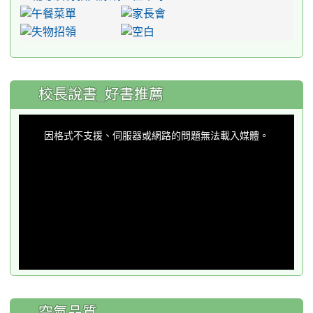
:::
校長說書_好書推薦
This
is
a
因格式不支援、伺服器或網路的問題無法載入媒體。
modal
window.
空氣品質