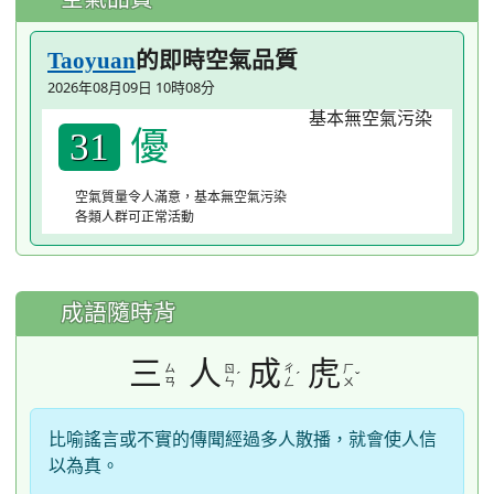
的即時空氣品質
Taoyuan
2026年08月09日 10時08分
優
31
空氣質量令人滿意，基本無空氣污染
各類人群可正常活動
成語隨時背
三
人
成
虎
ㄙ
ㄖ
ㄔ
ㄏ
ˊ
ˊ
ˇ
ㄢ
ㄣ
ㄥ
ㄨ
比喻謠言或不實的傳聞經過多人散播，就會使人信
以為真。