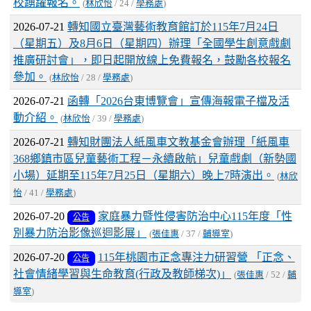
校踴躍報名。
(
林欣怡
/ 24 /
學務處
)
2026-07-21
轉知國立臺灣藝術教育館訂於115年7月24日
（星期五）及8月6日（星期四）辦理「全國學生創意戲劇
推廣研討會」，即日起開放線上免費報名，鼓勵各校報名
參加。
(
林欣怡
/ 28 /
學務處
)
2026-07-21
函轉「2026台東博覽會」宣傳海報電子檔及活
動介紹。
(
林欣怡
/ 39 /
學務處
)
2026-07-21
轉知財團法人紙風車文教基金會辦理「紙風車
368鄉鎮市區兒童藝術工程－永續啟航」兒童戲劇（新勢國
小場）延期至115年7月25日（星期六）晚上7時演出。
(
林欣
怡
/ 41 /
學務處
)
2026-07-20
家庭暴力暨性侵害防治中心115年度「性
公告
別暴力防治影像巡迴影展」
(
張佳惠
/ 37 /
輔導室
)
2026-07-20
115年桃園市正念專注力研習營 「正念、
公告
社會情緒學習與生命教育(行政及教師梯次)」
(
張佳惠
/ 52 /
輔
導室
)